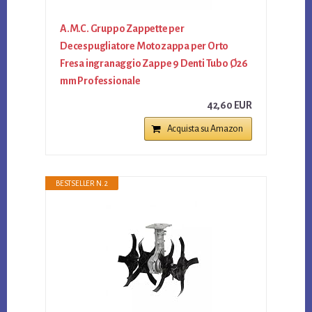
A.M.C. Gruppo Zappette per
Decespugliatore Motozappa per Orto
Fresa ingranaggio Zappe 9 Denti Tubo Ø26
mm Professionale
42,60 EUR
Acquista su Amazon
BESTSELLER N. 2