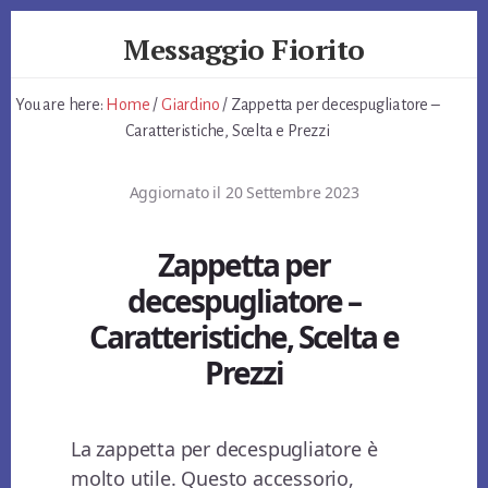
Skip
Skip
Skip
Messaggio Fiorito
to
to
to
primary
content
footer
Giardino
sidebar
e
You are here:
Home
/
Giardino
/
Zappetta per decespugliatore –
non
Caratteristiche, Scelta e Prezzi
Solo
Aggiornato il
20 Settembre 2023
Zappetta per
decespugliatore –
Caratteristiche, Scelta e
Prezzi
La zappetta per decespugliatore è
molto utile. Questo accessorio,