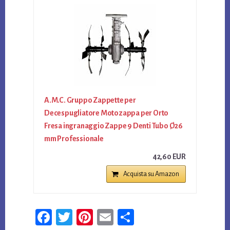
A.M.C. Gruppo Zappette per
Decespugliatore Motozappa per Orto
Fresa ingranaggio Zappe 9 Denti Tubo Ø26
mm Professionale
42,60 EUR
Acquista su Amazon
Fa
T
Pi
E
Co