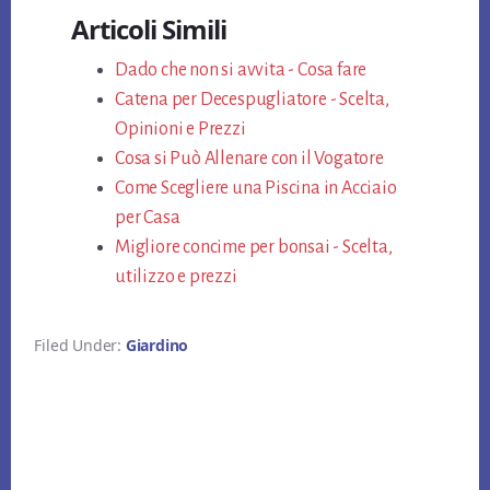
ce
wi
nt
m
n
Articoli Simili
bo
tt
er
ail
di
ok
Dado che non si avvita​ - Cosa fare
er
es
vi
Catena per Decespugliatore - Scelta,
t
di
Opinioni e Prezzi
Cosa si Può Allenare con il Vogatore
Come Scegliere una Piscina in Acciaio
per Casa
Migliore concime per bonsai​ - Scelta,
utilizzo e prezzi
Filed Under:
Giardino