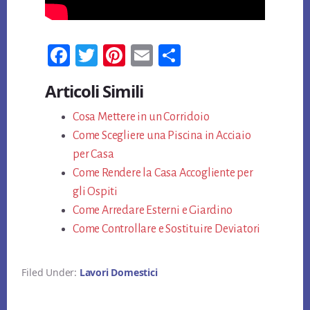
Fa
T
Pi
E
Co
ce
wi
nt
m
n
Articoli Simili
bo
tt
er
ail
di
ok
Cosa Mettere in un Corridoio
er
es
vi
Come Scegliere una Piscina in Acciaio
t
di
per Casa
Come Rendere la Casa Accogliente per
gli Ospiti
Come Arredare Esterni e Giardino
Come Controllare e Sostituire Deviatori
Filed Under:
Lavori Domestici