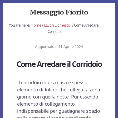
Skip
Skip
Skip
Messaggio Fiorito
to
to
to
primary
content
footer
Giardino
sidebar
e
You are here:
Home
/
Lavori Domestici
/
Come Arredare il
non
Corridoio
Solo
Aggiornato il
11 Aprile 2024
Come Arredare il Corridoio
Il corridoio in una casa è spesso
elemento di fulcro che collega la zona
giorno con quella notte. Pur essendo
elemento di collegamento
indispensabile per guadagnare spazio