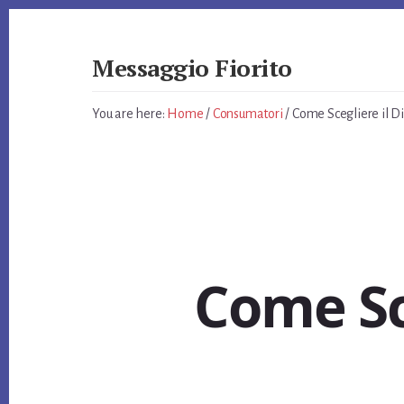
Skip
Skip
Skip
to
to
to
primary
content
footer
Messaggio Fiorito
sidebar
Giardino
e
You are here:
Home
/
Consumatori
/
Come Scegliere il D
non
Solo
Come Sc