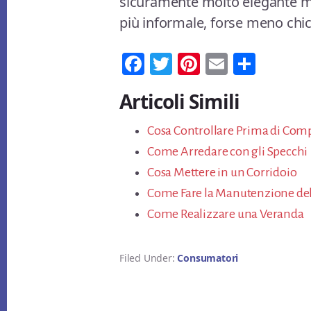
sicuramente molto elegante ma
più informale, forse meno chic
Fa
T
Pi
E
Co
ce
wi
nt
m
n
Articoli Simili
bo
tt
er
ail
di
ok
er
es
vi
Cosa Controllare Prima di Comp
t
di
Come Arredare con gli Specchi
Cosa Mettere in un Corridoio
Come Fare la Manutenzione del
Come Realizzare una Veranda
Filed Under:
Consumatori