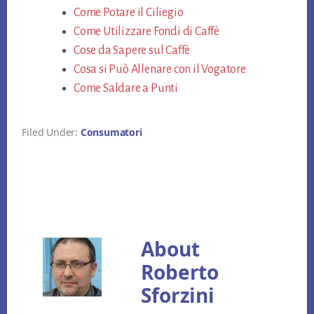
ok
Come Potare il Ciliegio
er
es
vi
Come Utilizzare Fondi di Caffè
t
di
Cose da Sapere sul Caffè
Cosa si Può Allenare con il Vogatore
Come Saldare a Punti
Filed Under:
Consumatori
About
Roberto
Sforzini