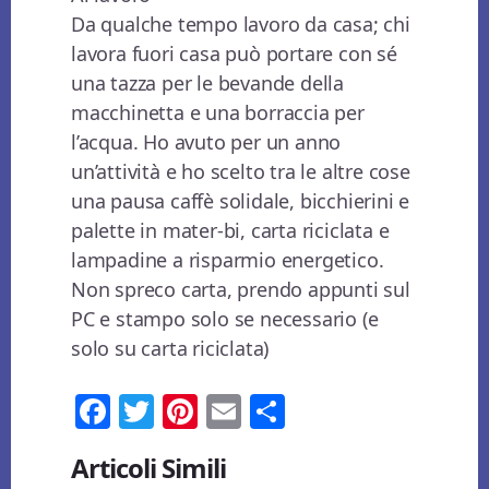
Da qualche tempo lavoro da casa; chi
lavora fuori casa può portare con sé
una tazza per le bevande della
macchinetta e una borraccia per
l’acqua. Ho avuto per un anno
un’attività e ho scelto tra le altre cose
una pausa caffè solidale, bicchierini e
palette in mater-bi, carta riciclata e
lampadine a risparmio energetico.
Non spreco carta, prendo appunti sul
PC e stampo solo se necessario (e
solo su carta riciclata)
Fa
T
Pi
E
Co
ce
wi
nt
m
n
Articoli Simili
bo
tt
er
ail
di