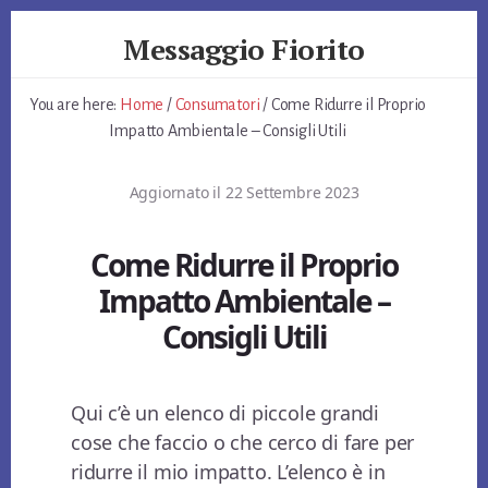
Skip
Skip
Skip
Messaggio Fiorito
to
to
to
primary
content
footer
Giardino
sidebar
e
You are here:
Home
/
Consumatori
/
Come Ridurre il Proprio
non
Impatto Ambientale – Consigli Utili
Solo
Aggiornato il
22 Settembre 2023
Come Ridurre il Proprio
Impatto Ambientale –
Consigli Utili
Qui c’è un elenco di piccole grandi
cose che faccio o che cerco di fare per
ridurre il mio impatto. L’elenco è in