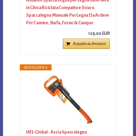
Robusto Spacca Legna per Legna da Ardere
in Ghisa Riciclata Compatto e Sicuro.
Spaccalegna Manuale Per Legna Da Ardere
Per Camino, Stufa, Forno & Camper
129,00 EUR
Acquista su Amazon
BESTSELLER N. 9
IMJ-Global - Ascia Spaccalegna