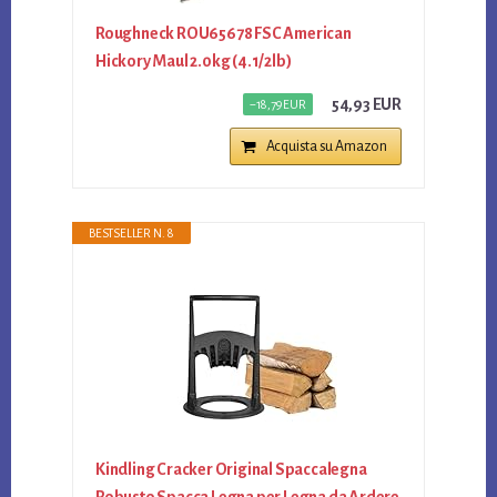
Roughneck ROU65678 FSC American
Hickory Maul 2.0kg (4.1/2lb)
54,93 EUR
−18,79 EUR
Acquista su Amazon
BESTSELLER N. 8
Kindling Cracker Original Spaccalegna