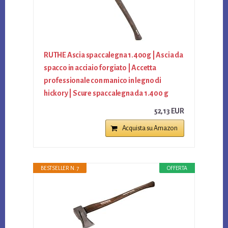
RUTHE Ascia spaccalegna 1.400g | Ascia da
spacco in acciaio forgiato | Accetta
professionale con manico in legno di
hickory | Scure spaccalegna da 1.400 g
52,13 EUR
Acquista su Amazon
BESTSELLER N. 7
OFFERTA