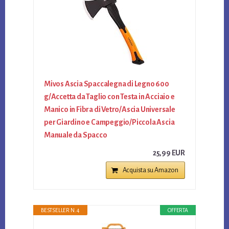
Mivos Ascia Spaccalegna di Legno 600
g/Accetta da Taglio con Testa in Acciaio e
Manico in Fibra di Vetro/Ascia Universale
per Giardino e Campeggio/Piccola Ascia
Manuale da Spacco
25,99 EUR
Acquista su Amazon
BESTSELLER N. 4
OFFERTA