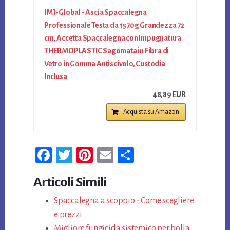
IMJ-Global - Ascia Spaccalegna
Professionale Testa da 1570g Grandezza 72
cm, Accetta Spaccalegna con Impugnatura
THERMOPLASTIC Sagomata in Fibra di
Vetro in Gomma Antiscivolo, Custodia
Inclusa
48,89 EUR
Acquista su Amazon
Fa
T
Pi
E
Co
ce
wi
nt
m
n
Articoli Simili
bo
tt
er
ail
di
ok
Spaccalegna a scoppio - Come scegliere
er
es
vi
e prezzi
t
di
Migliore fungicida sistemico per bolla