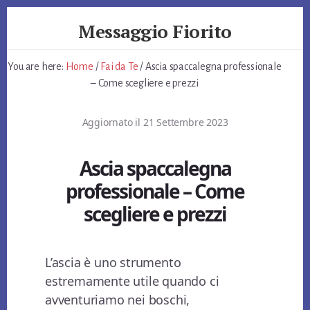
Skip
Skip
Skip
Messaggio Fiorito
to
to
to
primary
content
footer
Giardino
sidebar
e
You are here:
Home
/
Fai da Te
/
Ascia spaccalegna professionale
non
– Come scegliere e prezzi
Solo
Aggiornato il
21 Settembre 2023
Ascia spaccalegna
professionale – Come
scegliere e prezzi
L’ascia è uno strumento
estremamente utile quando ci
avventuriamo nei boschi,