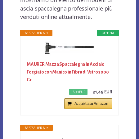
mostriamo un elenco dei modelli di
ascia spaccalegna professionale più
venduti online attualmente.
BESTSELLER N. 1
OFFERTA
MAURER Mazza Spaccalegna in Acciaio
Forgiato con Manico in Fibra di Vetro 3000
Gr
31,49 EUR
−8,41 EUR
Acquista su Amazon
BESTSELLER N. 2