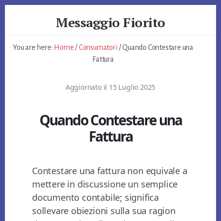
Skip
Skip
Skip
Messaggio Fiorito
to
to
to
primary
content
footer
Giardino
sidebar
e
You are here:
Home
/
Consumatori
/
Quando Contestare una
non
Fattura
Solo
Aggiornato il
15 Luglio 2025
Quando Contestare una
Fattura
Contestare una fattura non equivale a
mettere in discussione un semplice
documento contabile; significa
sollevare obiezioni sulla sua ragion