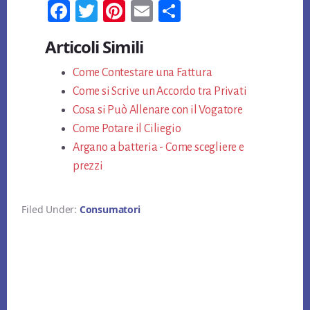
Fa
T
Pi
E
Co
ce
wi
nt
m
n
Articoli Simili
bo
tt
er
ail
di
ok
Come Contestare una Fattura
er
es
vi
Come si Scrive un Accordo tra Privati
t
di
Cosa si Può Allenare con il Vogatore
Come Potare il Ciliegio
Argano a batteria - Come scegliere e
prezzi
Filed Under:
Consumatori