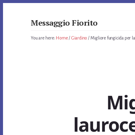
Skip
Skip
Skip
to
to
to
primary
content
footer
Messaggio Fiorito
sidebar
Giardino
e
You are here:
Home
/
Giardino
/
Migliore fungicida per la
non
Solo
Mig
lauroce