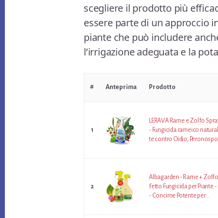
scegliere il prodotto più effica
essere parte di un approccio in
piante che può includere anche
l’irrigazione adeguata e la pota
#
Anteprima
Prodotto
LERAVA Rame e Zolfo Spra
1
- Fungicida rameico natural
te contro Oidio, Peronospor
Albagarden - Rame + Zolfo 
2
fetto Fungicida per Piante -
- Concime Potente per...