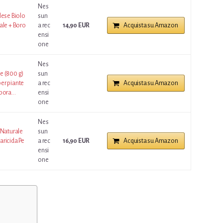
Nes
lese Biolo
sun
ale + Boro
a rec
14,90 EUR
Acquista su Amazon
ensi
one
Nes
e (800 g)
sun
er piante
a rec
Acquista su Amazon
ora...
ensi
one
Nes
 Naturale
sun
caricida Pe
a rec
16,90 EUR
Acquista su Amazon
ensi
one