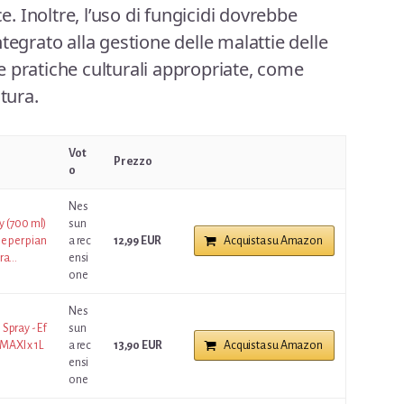
ce. Inoltre, l’uso di fungicidi dovrebbe
tegrato alla gestione delle malattie delle
 pratiche culturali appropriate, come
tura.
Vot
Prezzo
o
Nes
y (700 ml)
sun
e per pian
a rec
12,99 EUR
Acquista su Amazon
a...
ensi
one
Nes
Spray - Ef
sun
 MAXI x 1L
a rec
13,90 EUR
Acquista su Amazon
ensi
one