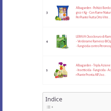
Albagarden - Polti20 Bordo
3
gico 1 Kg - Con Rame Natur
Per Piante Frutta Orto Vite...
LERAVA Ossicloruro di Ram
4
- Verderame Rameico BIO p
- Fungicida contro Peronosp
Albagarden - Tripla Azione
5
- Insetticida - Fungicida - A
r Piante Pronta All'Uso...
Indice