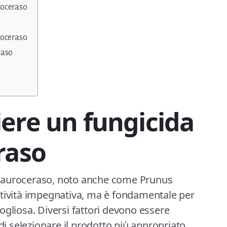
roceraso
o
roceraso
raso
ere un fungicida
raso
il lauroceraso, noto anche come Prunus
ttività impegnativa, ma è fondamentale per
ogliosa. Diversi fattori devono essere
 di selezionare il prodotto più appropriato.