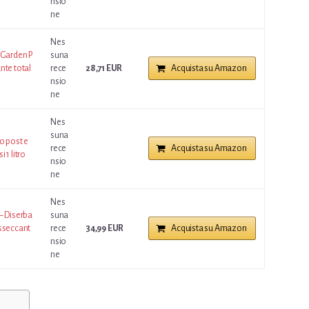
nsio
ne
Nes
 Garden P
suna
nte total
rece
28,71 EUR
Acquista su Amazon
nsio
ne
Nes
suna
o post e
rece
Acquista su Amazon
 1 litro
nsio
ne
Nes
– Diserba
suna
isseccant
rece
34,99 EUR
Acquista su Amazon
nsio
ne