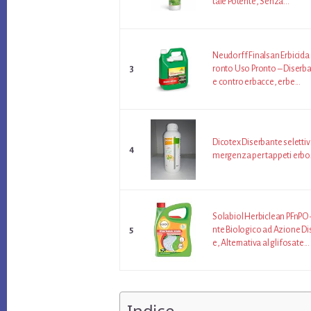
tale Potente, Senza...
Neudorff Finalsan Erbicida
3
ronto Uso Pronto – Diserba
e contro erbacce, erbe...
Dicotex Diserbante selettiv
4
mergenza per tappeti erbosi
Solabiol Herbiclean PFnPO 
5
nte Biologico ad Azione D
e, Alternativa al glifosate...
Indice