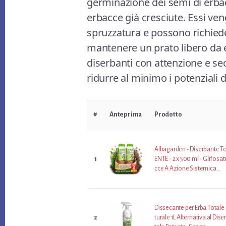
germinazione dei semi di erba
erbacce già cresciute. Essi ve
spruzzatura e possono richiede
mantenere un prato libero da e
diserbanti con attenzione e se
ridurre al minimo i potenziali 
#
Anteprima
Prodotto
Albagarden - Diserbante T
1
ENTE - 2 x 500 ml - Glifosat
cce A Azione Sistemica...
Dissecante per Erba Totale
2
turale 1L Alternativa al Dis