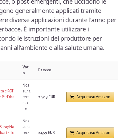
cce, o post-emergenti, che uccidono le
ngono generalmente applicati tramite
re diverse applicazioni durante l’anno per
rbacce. È importante utilizzare i
condo le istruzioni del produttore per
danni all’ambiente e alla salute umana.
Vot
Prezzo
o
Nes
otale POT
suna
e Per Erba
rece
26,03 EUR
Acquista su Amazon
nsio
ne
Nes
 Spray Na
suna
erbante To
rece
24,59 EUR
Acquista su Amazon