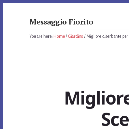
Skip
Skip
Skip
to
to
to
primary
content
footer
Messaggio Fiorito
sidebar
Giardino
e
You are here:
Home
/
Giardino
/
Migliore diserbante per p
non
Solo
Miglior
Sce