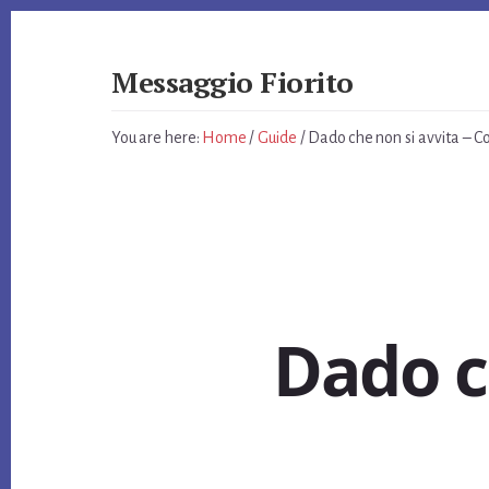
Skip
Skip
Skip
to
to
to
primary
content
footer
Messaggio Fiorito
sidebar
Giardino
e
You are here:
Home
/
Guide
/
Dado che non si avvita​ – C
non
Solo
Dado ch