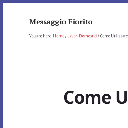
Skip
Skip
Skip
to
to
to
primary
content
footer
Messaggio Fiorito
sidebar
Giardino
e
You are here:
Home
/
Lavori Domestici
/
Come Utilizzare 
non
Solo
Come Uti