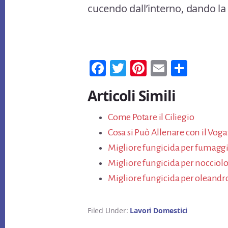
cucendo dall’interno, dando l
Fa
T
Pi
E
Co
ce
wi
nt
m
n
Articoli Simili
bo
tt
er
ail
di
ok
er
es
vi
Come Potare il Ciliegio
t
di
Cosa si Può Allenare con il Vog
Migliore fungicida per fumaggine
Migliore fungicida per nocciolo -
Migliore fungicida per oleandro 
Filed Under:
Lavori Domestici