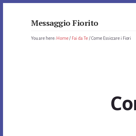
Skip
Skip
Skip
to
to
to
primary
content
footer
Messaggio Fiorito
sidebar
Giardino
e
You are here:
Home
/
Fai da Te
/
Come Essiccare i Fiori
non
Solo
Com