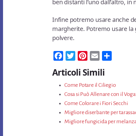
ben distanti l’uno dall’altro, i
Infine potremo usare anche dei
margherite. Potremo usare la gl
polvere.
Fa
T
Pi
E
Co
ce
wi
nt
m
n
Articoli Simili
bo
tt
er
ail
di
ok
er
es
vi
Come Potare il Ciliegio
t
di
Cosa si Può Allenare con il Vog
Come Colorare i Fiori Secchi
Migliore diserbante per tarassac
Migliore fungicida per melanzane