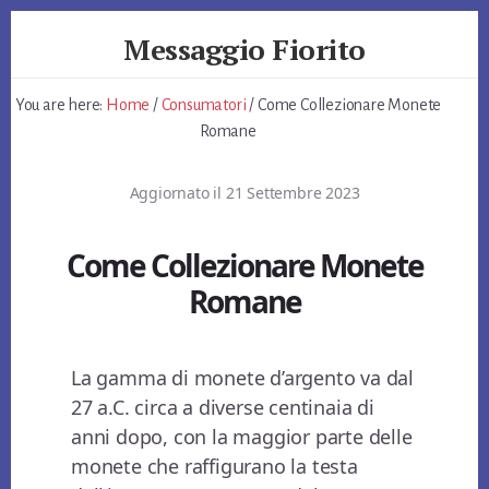
Skip
Skip
Skip
Messaggio Fiorito
to
to
to
primary
content
footer
Giardino
sidebar
e
You are here:
Home
/
Consumatori
/
Come Collezionare Monete
non
Romane
Solo
Aggiornato il
21 Settembre 2023
Come Collezionare Monete
Romane
La gamma di monete d’argento va dal
27 a.C. circa a diverse centinaia di
anni dopo, con la maggior parte delle
monete che raffigurano la testa