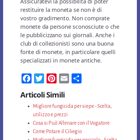
Assicuratevi la possibilità di poter
restituire la moneta se non è di
vostro gradimento. Non comprate
monete da persone sconosciute o che
le pubblicizzano sui giornali. Anche i
club di collezionisti sono una buona
fonte di monete, in particolare quelli
specializzati in monete antiche.
Fa
T
Pi
E
Co
ce
wi
nt
m
n
Articoli Simili
bo
tt
er
ail
di
ok
Migliore fungicida per siepe - Scelta,
er
es
vi
utilizzo e prezzi
t
di
Cosa si Può Allenare con il Vogatore
Come Potare il Ciliegio